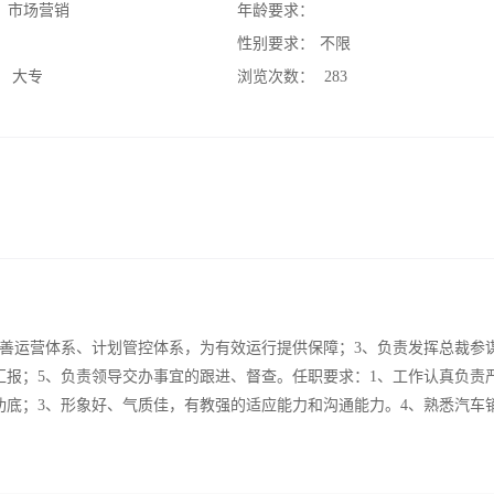
：
市场营销
年龄要求：
：
性别要求：
不限
：
大专
浏览次数：
283
完善运营体系、计划管控体系，为有效运行提供保障；3、负责发挥总裁参
汇报；5、负责领导交办事宜的跟进、督查。任职要求：1、工作认真负责
功底；3、形象好、气质佳，有教强的适应能力和沟通能力。4、熟悉汽车